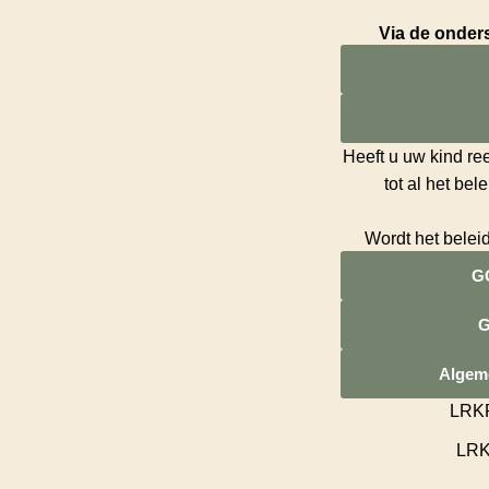
Via de onders
Heeft u uw kind re
tot al het be
Wordt het belei
GG
G
Algem
LRKP
LRK